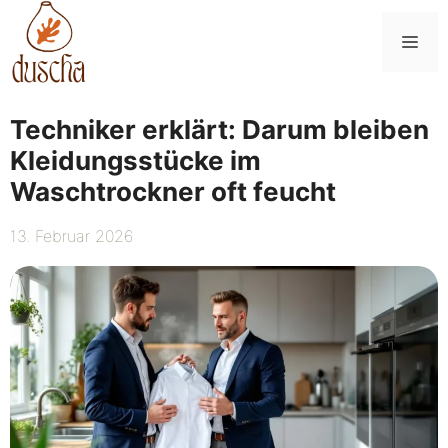
Zum
Inhalt
Me
springen
Techniker erklärt: Darum bleiben
Kleidungsstücke im
Waschtrockner oft feucht
13. Februar 2026