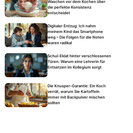
Waschen vor dem Kochen über
die perfekte Konsistenz
entscheidet
Digitaler Entzug: Ich nahm
meinem Kind das Smartphone
weg – Die Folgen für die Noten
waren radikal
Schul-Eklat hinter verschlossenen
Türen: Warum eine Lehrerin für
Entsetzen im Kollegium sorgt
Die Knusper-Garantie: Ein Koch
verrät, warum Sie Kartoffeln
immer mit Backpulver mischen
sollten