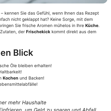
er – kennen Sie das Gefühl, wenn Ihnen das Rezept
infach nicht geklappt hat? Keine Sorge, mit dem
bringen Sie frische Aromen mühelos in Ihre
Küche
.
 Zutaten, der
Frischekick
kommt direkt aus dem
en Blick
che Öle bleiben erhalten!
altbarkeit!
in
Kochen
und Backen!
ebensmittelabfälle!
mer mehr Haushalte
infrieren, um Geld zu sparen und Abfall