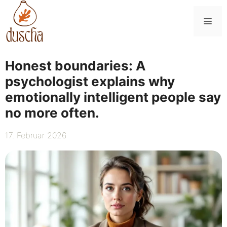
Zum
Inhalt
Me
springen
Honest boundaries: A
psychologist explains why
emotionally intelligent people say
no more often.
17. Februar 2026