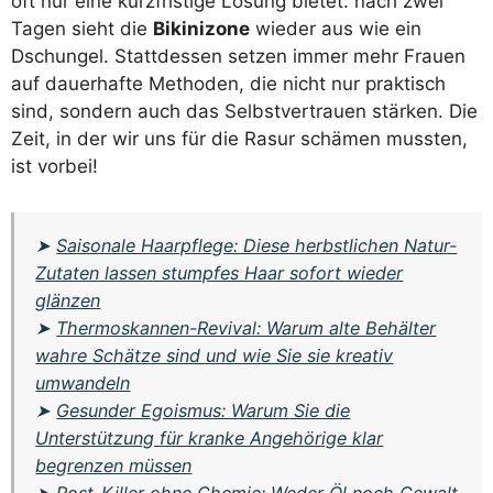
oft nur eine kurzfristige Lösung bietet: nach zwei
Tagen sieht die
Bikinizone
wieder aus wie ein
Dschungel. Stattdessen setzen immer mehr Frauen
auf dauerhafte Methoden, die nicht nur praktisch
sind, sondern auch das Selbstvertrauen stärken. Die
Zeit, in der wir uns für die Rasur schämen mussten,
ist vorbei!
➤
Saisonale Haarpflege: Diese herbstlichen Natur-
Zutaten lassen stumpfes Haar sofort wieder
glänzen
➤
Thermoskannen-Revival: Warum alte Behälter
wahre Schätze sind und wie Sie sie kreativ
umwandeln
➤
Gesunder Egoismus: Warum Sie die
Unterstützung für kranke Angehörige klar
begrenzen müssen
➤
Rost-Killer ohne Chemie: Weder Öl noch Gewalt