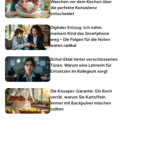
Waschen vor dem Kochen über
die perfekte Konsistenz
entscheidet
Digitaler Entzug: Ich nahm
meinem Kind das Smartphone
weg – Die Folgen für die Noten
waren radikal
Schul-Eklat hinter verschlossenen
Türen: Warum eine Lehrerin für
Entsetzen im Kollegium sorgt
Die Knusper-Garantie: Ein Koch
verrät, warum Sie Kartoffeln
immer mit Backpulver mischen
sollten