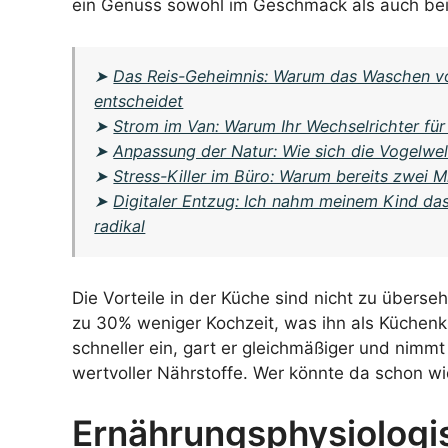
ein Genuss sowohl im Geschmack als auch be
➤
Das Reis-Geheimnis: Warum das Waschen vo
entscheidet
➤
Strom im Van: Warum Ihr Wechselrichter für 
➤
Anpassung der Natur: Wie sich die Vogelwe
➤
Stress-Killer im Büro: Warum bereits zwei M
➤
Digitaler Entzug: Ich nahm meinem Kind da
radikal
Die Vorteile in der Küche sind nicht zu überseh
zu 30% weniger Kochzeit, was ihn als Küchenkün
schneller ein, gart er gleichmäßiger und nimm
wertvoller Nährstoffe. Wer könnte da schon w
Ernährungsphysiologi