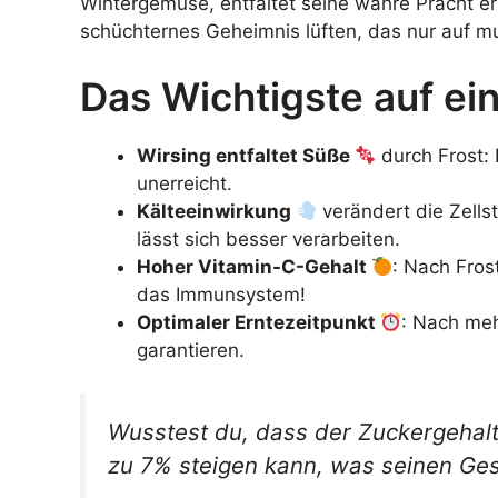
Wintergemüse, entfaltet seine wahre Pracht ers
schüchternes Geheimnis lüften, das nur auf mu
Das Wichtigste auf ein
Wirsing entfaltet Süße
durch Frost: 
unerreicht.
Kälteeinwirkung
verändert die Zells
lässt sich besser verarbeiten.
Hoher Vitamin-C-Gehalt
: Nach Fros
das Immunsystem!
Optimaler Erntezeitpunkt
: Nach meh
garantieren.
Wusstest du, dass der Zuckergehalt
zu 7% steigen kann, was seinen Ge