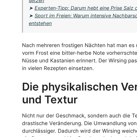
setzen
➤
Experten-Tipp: Darum hebt eine Prise Salz 
➤
Sport im Freien: Warum intensive Nachbarsc
entstehen
Nach mehreren frostigen Nächten hat man es 
vorm Frost eine bitter-herbe Note vorherrschte,
Nüsse und Kastanien erinnert. Der Wirsing passt
in vielen Rezepten einsetzen.
Die physikalischen V
und Textur
Nicht nur der Geschmack, sondern auch die Te
drastische Veränderung. Die Umwandlung von S
durchlässiger. Dadurch wird der Wirsing weich