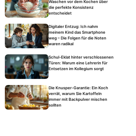
Waschen vor dem Kochen über
die perfekte Konsistenz
entscheidet
Digitaler Entzug: Ich nahm
meinem Kind das Smartphone
weg – Die Folgen für die Noten
waren radikal
Schul-Eklat hinter verschlossenen
Türen: Warum eine Lehrerin für
Entsetzen im Kollegium sorgt
Die Knusper-Garantie: Ein Koch
verrät, warum Sie Kartoffeln
immer mit Backpulver mischen
sollten