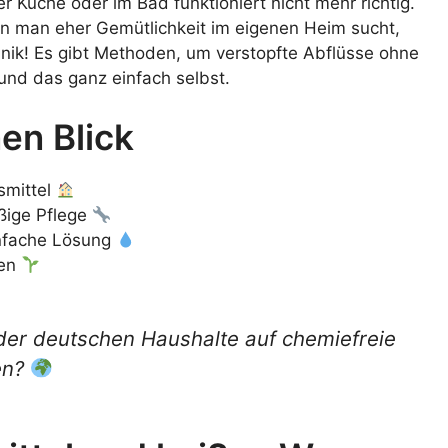
r Küche oder im Bad funktioniert nicht mehr richtig.
en man eher Gemütlichkeit im eigenen Heim sucht,
anik! Es gibt Methoden, um verstopfte Abflüsse ohne
nd das ganz einfach selbst.
en Blick
smittel
ßige Pflege
infache Lösung
den
er deutschen Haushalte auf chemiefreie
en?