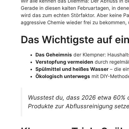
Wir alle kennen das Dilemma: Der Abfluss in de
Gerade in diesen kalten Februartagen, in den
wird das zum echten Störfaktor. Aber keine P
aggressive Chemie wieder frei zu bekommen, u
Das Wichtigste auf ein
Das Geheimnis
der Klempner: Haushalt
Verstopfung vermeiden
durch regelmä
Spülmittel und heißes Wasser
– die e
Ökologisch unterwegs
mit DIY-Metho
Wusstest du, dass 2026 etwa 60% d
Produkte zur Abflussreinigung setz