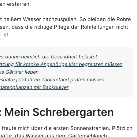
en erstarren.
 mit heißem Wasser nachzuspülen. So bleiben die Rohre
en, dass die richtige Pflege der Rohrleitungen nicht
ist.
enroutine heimlich die Gesundheit belastet
ützung für kranke Angehörige klar begrenzen müssen
s Gärtner lieben
shalte jetzt ihren Zählerstand prüfen müssen
omatenpflanzen mit Backpulver
: Mein Schrebergarten
freute mich über die ersten Sonnenstrahlen. Plötzlich
en hatte, das Wasser aus dem Gartenschlauch