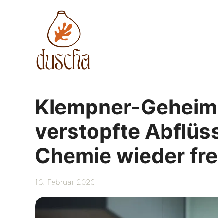
Zum
Inhalt
springen
Klempner-Geheimn
verstopfte Abflüs
Chemie wieder fre
13. Februar 2026