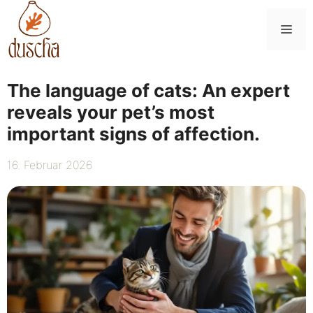
Zum
Inhalt
Me
springen
The language of cats: An expert
reveals your pet’s most
important signs of affection.
16. Februar 2026